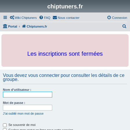
chiptuners.fr
Wiki Chiptuners
FAQ
Nous contacter
Connexion
R
Portal
Chiptuners.fr
e
c
h
Les inscriptions sont fermées
e
r
c
Vous devez vous connecter pour consulter les détails de ce
h
groupe.
e
r
Nom d’utilisateur :
Mot de passe :
J’ai oublié mon mot de passe
Se souvenir de moi
Cacher mon statut en ligne pour cette session