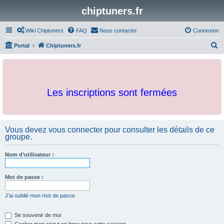
chiptuners.fr
Wiki Chiptuners
FAQ
Nous contacter
Connexion
R
Portal
Chiptuners.fr
e
c
h
Les inscriptions sont fermées
e
r
c
Vous devez vous connecter pour consulter les détails de ce
h
groupe.
e
r
Nom d’utilisateur :
Mot de passe :
J’ai oublié mon mot de passe
Se souvenir de moi
Cacher mon statut en ligne pour cette session