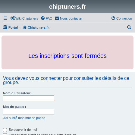
chiptuners.fr
Wiki Chiptuners
FAQ
Nous contacter
Connexion
R
Portal
Chiptuners.fr
e
c
h
Les inscriptions sont fermées
e
r
c
Vous devez vous connecter pour consulter les détails de ce
h
groupe.
e
r
Nom d’utilisateur :
Mot de passe :
J’ai oublié mon mot de passe
Se souvenir de moi
Cacher mon statut en ligne pour cette session