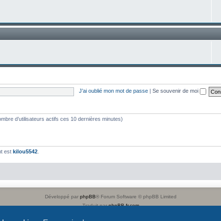
J’ai oublié mon mot de passe
|
Se souvenir de moi
 nombre d’utilisateurs actifs ces 10 dernières minutes)
t est
kilou5542
.
Développé par
phpBB
® Forum Software © phpBB Limited
Traduit par
phpBB-fr.com
Confidentialité
|
Conditions