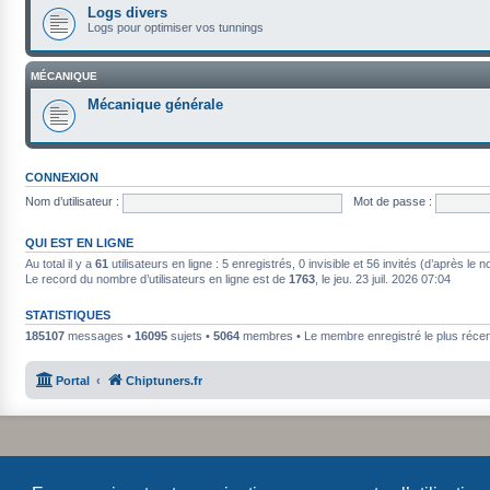
Logs divers
Logs pour optimiser vos tunnings
MÉCANIQUE
Mécanique générale
CONNEXION
Nom d’utilisateur :
Mot de passe :
QUI EST EN LIGNE
Au total il y a
61
utilisateurs en ligne : 5 enregistrés, 0 invisible et 56 invités (d’après le
Le record du nombre d’utilisateurs en ligne est de
1763
, le jeu. 23 juil. 2026 07:04
STATISTIQUES
185107
messages •
16095
sujets •
5064
membres • Le membre enregistré le plus récen
Portal
Chiptuners.fr