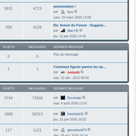
r
presentation !
l
3631
4723
e
V
par
furs
d
o
sam. 15 mars 2025 14:59
e
i
r
r
n
Re: Avenir du Forum - Suggest…
l
358
4229
i
e
V
par
Mat FR
e
d
o
r
jeu. 11 juin 2026 14:33
e
i
m
r
r
e
n
l
s
SUJETS
MESSAGES
DERNIER MESSAGE
i
e
s
e
d
a
Pas de message
r
e
0
0
g
m
r
e
e
n
s
i
Comment figurer parmis les sp…
1
1
s
e
V
par
nonock
a
r
o
g
m
mer. 12 déc. 2012 00:00
i
e
e
r
s
l
s
SUJETS
MESSAGES
DERNIER MESSAGE
e
a
d
g
e
V
par
3744
72646
Pyromain
e
r
o
mar. 4 août 2026 12:41
n
i
i
r
e
l
V
par
1889
56513
freestyle31
r
e
o
m
d
jeu. 25 juin 2026 10:02
i
e
e
r
s
r
l
V
par
s
n
117
1121
geronimo974
e
o
a
i
d
dim. 19 avr. 2026 16:14