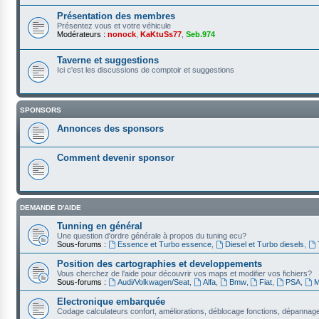
Présentation des membres
Présentez vous et votre véhicule
Modérateurs :
nonock
,
KaKtuSs77
,
Seb.974
Taverne et suggestions
Ici c'est les discussions de comptoir et suggestions
SPONSORS
Annonces des sponsors
Comment devenir sponsor
DEMANDE D'AIDE
Tunning en général
Une question d'ordre générale à propos du tuning ecu?
Sous-forums :
Essence et Turbo essence
,
Diesel et Turbo diesels
,
Position des cartographies et developpements
Vous cherchez de l'aide pour découvrir vos maps et modifier vos fichiers?
Sous-forums :
Audi/Volkwagen/Seat
,
Alfa
,
Bmw
,
Fiat
,
PSA
,
M
Electronique embarquée
Codage calculateurs confort, améliorations, déblocage fonctions, dépannage