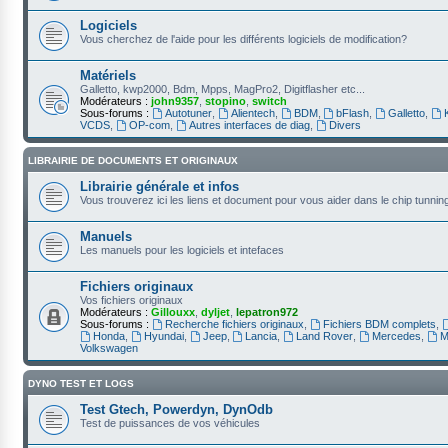
Logiciels
Vous cherchez de l'aide pour les différents logiciels de modification?
Matériels
Galletto, kwp2000, Bdm, Mpps, MagPro2, Digitflasher etc...
Modérateurs :
john9357
,
stopino
,
switch
Sous-forums :
Autotuner
,
Alientech
,
BDM
,
bFlash
,
Galletto
,
VCDS
,
OP-com
,
Autres interfaces de diag
,
Divers
LIBRAIRIE DE DOCUMENTS ET ORIGINAUX
Librairie générale et infos
Vous trouverez ici les liens et document pour vous aider dans le chip tunnin
Manuels
Les manuels pour les logiciels et intefaces
Fichiers originaux
Vos fichiers originaux
Modérateurs :
Gillouxx
,
dyljet
,
lepatron972
Sous-forums :
Recherche fichiers originaux
,
Fichiers BDM complets
,
Honda
,
Hyundai
,
Jeep
,
Lancia
,
Land Rover
,
Mercedes
,
M
Volkswagen
DYNO TEST ET LOGS
Test Gtech, Powerdyn, DynOdb
Test de puissances de vos véhicules