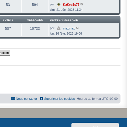
g
e
l
V
par
53
594
KaKtuSs77
e
s
e
o
s
dim. 21 déc. 2025 11:34
d
i
a
e
r
g
r
l
e
SUJETS
MESSAGES
DERNIER MESSAGE
n
e
i
d
e
V
e
par
587
10733
mazmax
r
o
r
lun. 16 févr. 2026 19:06
m
i
n
e
r
i
s
l
e
s
e
r
a
d
m
g
e
e
e
r
s
n
s
i
a
e
g
r
e
m
e
s
s
a
g
e
Nous contacter
Supprimer les cookies
Heures au format
UTC+02:00