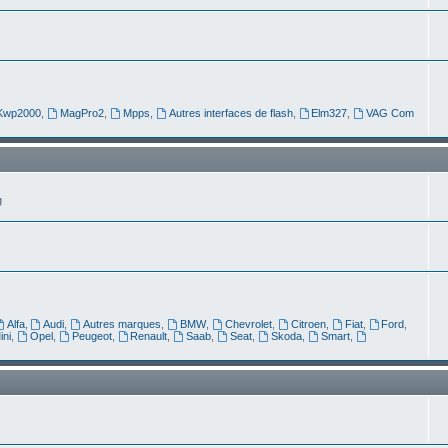
Kwp2000
,
MagPro2
,
Mpps
,
Autres interfaces de flash
,
Elm327
,
VAG Com
g
Alfa
,
Audi
,
Autres marques
,
BMW
,
Chevrolet
,
Citroen
,
Fiat
,
Ford
,
ini
,
Opel
,
Peugeot
,
Renault
,
Saab
,
Seat
,
Skoda
,
Smart
,