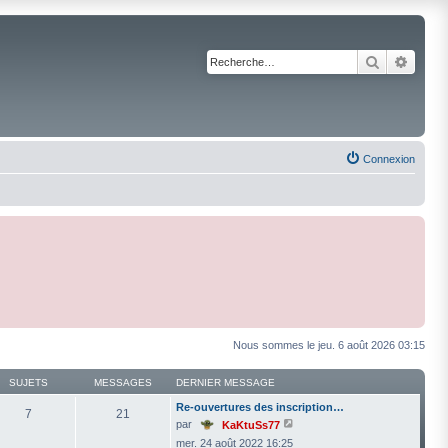
Recherche
Reche
Connexion
Nous sommes le jeu. 6 août 2026 03:15
SUJETS
MESSAGES
DERNIER MESSAGE
Re-ouvertures des inscription…
7
21
V
par
KaKtuSs77
o
mer. 24 août 2022 16:25
i