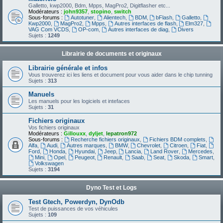
Galletto, kwp2000, Bdm, Mpps, MagPro2, Digitflasher etc...
Modérateurs :
john9357
,
stopino
,
switch
Sous-forums :
Autotuner
,
Alientech
,
BDM
,
bFlash
,
Galletto
,
Kwp2000
,
MagPro2
,
Mpps
,
Autres interfaces de flash
,
Elm327
,
VAG Com VCDS
,
OP-com
,
Autres interfaces de diag
,
Divers
Sujets :
1249
Librairie de documents et originaux
Librairie générale et infos
Vous trouverez ici les liens et document pour vous aider dans le chip tunning
Sujets :
313
Manuels
Les manuels pour les logiciels et intefaces
Sujets :
31
Fichiers originaux
Vos fichiers originaux
Modérateurs :
Gillouxx
,
dyljet
,
lepatron972
Sous-forums :
Recherche fichiers originaux
,
Fichiers BDM complets
,
Alfa
,
Audi
,
Autres marques
,
BMW
,
Chevrolet
,
Citroen
,
Fiat
,
Ford
,
Honda
,
Hyundai
,
Jeep
,
Lancia
,
Land Rover
,
Mercedes
,
Mini
,
Opel
,
Peugeot
,
Renault
,
Saab
,
Seat
,
Skoda
,
Smart
,
Volkswagen
Sujets :
3194
Dyno Test et Logs
Test Gtech, Powerdyn, DynOdb
Test de puissances de vos véhicules
Sujets :
109