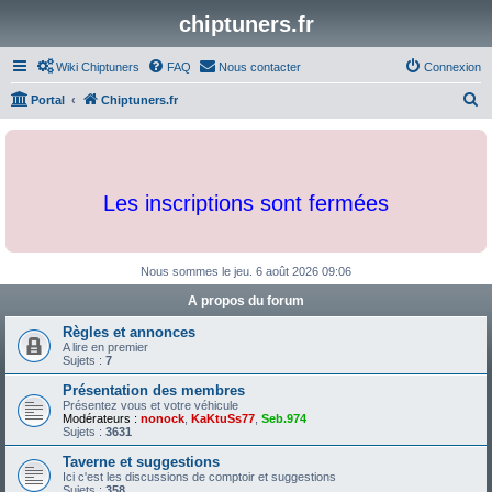
chiptuners.fr
Wiki Chiptuners
FAQ
Nous contacter
Connexion
R
Portal
Chiptuners.fr
e
c
h
Les inscriptions sont fermées
e
r
c
Nous sommes le jeu. 6 août 2026 09:06
h
A propos du forum
e
Règles et annonces
r
A lire en premier
Sujets :
7
Présentation des membres
Présentez vous et votre véhicule
Modérateurs :
nonock
,
KaKtuSs77
,
Seb.974
Sujets :
3631
Taverne et suggestions
Ici c'est les discussions de comptoir et suggestions
Sujets :
358