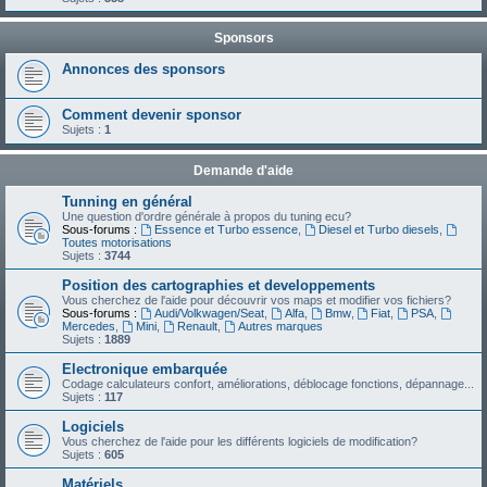
Sponsors
Annonces des sponsors
Comment devenir sponsor
Sujets :
1
Demande d'aide
Tunning en général
Une question d'ordre générale à propos du tuning ecu?
Sous-forums :
Essence et Turbo essence
,
Diesel et Turbo diesels
,
Toutes motorisations
Sujets :
3744
Position des cartographies et developpements
Vous cherchez de l'aide pour découvrir vos maps et modifier vos fichiers?
Sous-forums :
Audi/Volkwagen/Seat
,
Alfa
,
Bmw
,
Fiat
,
PSA
,
Mercedes
,
Mini
,
Renault
,
Autres marques
Sujets :
1889
Electronique embarquée
Codage calculateurs confort, améliorations, déblocage fonctions, dépannage...
Sujets :
117
Logiciels
Vous cherchez de l'aide pour les différents logiciels de modification?
Sujets :
605
Matériels