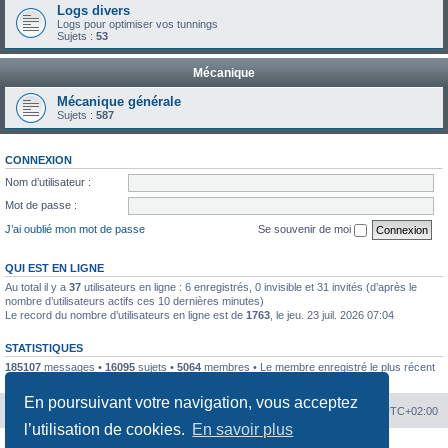
Logs divers
Logs pour optimiser vos tunnings
Sujets :
53
Mécanique
Mécanique générale
Sujets :
587
CONNEXION
Nom d’utilisateur :
Mot de passe :
J’ai oublié mon mot de passe
Se souvenir de moi
QUI EST EN LIGNE
Au total il y a
37
utilisateurs en ligne : 6 enregistrés, 0 invisible et 31 invités (d’après le
nombre d’utilisateurs actifs ces 10 dernières minutes)
Le record du nombre d’utilisateurs en ligne est de
1763
, le jeu. 23 juil. 2026 07:04
STATISTIQUES
185107
messages •
16095
sujets •
5064
membres • Le membre enregistré le plus récent
est
kilou5542
.
En poursuivant votre navigation, vous acceptez
Portal
Chiptuners.fr
Heures au format
UTC+02:00
l’utilisation de cookies.
En savoir plus
Développé par
phpBB
® Forum Software © phpBB Limited