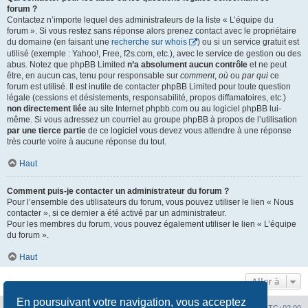
forum ?
Contactez n’importe lequel des administrateurs de la liste « L’équipe du
forum ». Si vous restez sans réponse alors prenez contact avec le propriétaire
du domaine (en faisant une
recherche sur whois
) ou si un service gratuit est
utilisé (exemple : Yahoo!, Free, f2s.com, etc.), avec le service de gestion ou des
abus. Notez que phpBB Limited
n’a absolument aucun contrôle
et ne peut
être, en aucun cas, tenu pour responsable sur
comment
,
où
ou
par qui
ce
forum est utilisé. Il est inutile de contacter phpBB Limited pour toute question
légale (cessions et désistements, responsabilité, propos diffamatoires, etc.)
non directement liée
au site Internet phpbb.com ou au logiciel phpBB lui-
même. Si vous adressez un courriel au groupe phpBB à propos de l’utilisation
par une tierce partie
de ce logiciel vous devez vous attendre à une réponse
très courte voire à aucune réponse du tout.
Haut
Comment puis-je contacter un administrateur du forum ?
Pour l’ensemble des utilisateurs du forum, vous pouvez utiliser le lien « Nous
contacter », si ce dernier a été activé par un administrateur.
Pour les membres du forum, vous pouvez également utiliser le lien « L’équipe
du forum ».
Haut
Aller à
En poursuivant votre navigation, vous acceptez