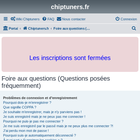
chiptuners.fr
Wiki Chiptuners
FAQ
Nous contacter
Connexion
R
Portal
Chiptuners.fr
Foire aux questions (Questions posées fréquemment)
e
c
h
Les inscriptions sont fermées
e
r
c
Foire aux questions (Questions posées
h
fréquemment)
e
r
Problèmes de connexion et d’enregistrement
Pourquoi dois-je m’enregistrer ?
Que signifie COPPA ?
Je souhaite m’enregistrer, mais je n’y parviens pas !
Je suis enregistré mais je ne peux pas me connecter !
Pourquoi ne puis-je pas me connecter ?
Je me suis enregistré par le passé mais je ne peux plus me connecter ?!
J’ai perdu mon mot de passe !
Pourquoi suis-je automatiquement déconnecté ?