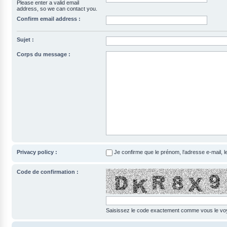
Please enter a valid email
address, so we can contact you.
Confirm email address :
Sujet :
Corps du message :
Privacy policy :
Je confirme que le prénom, l‘adresse e-mail, 
Code de confirmation :
Saisissez le code exactement comme vous le voye