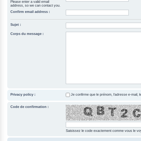
Please enter a valid email
address, so we can contact you.
Confirm email address :
Sujet :
Corps du message :
Privacy policy :
Je confirme que le prénom, l‘adresse e-mail, 
Code de confirmation :
Saisissez le code exactement comme vous le voye